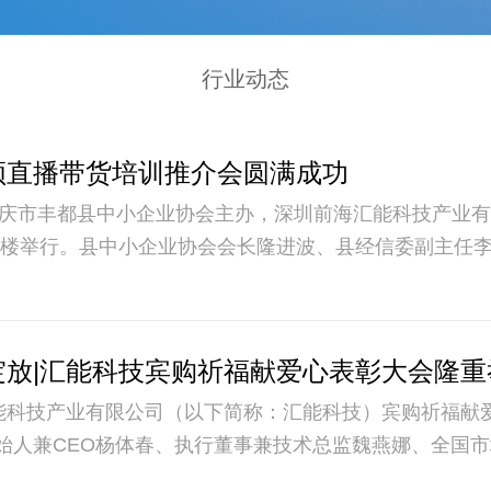
行业动态
频直播带货培训推介会圆满成功
，由重庆市丰都县中小企业协会主办，深圳前海汇能科技产业
大楼举行。县中小企业协会会长隆进波、县经信委副主任
商联(总商会)副主席代万兵、汇能科技创始人兼CEO杨
永玲、公司法人麦堪泰，县餐饮住宿协会、县青年商会企
国各地的代理商家共200余人出席。
绽放|汇能科技宾购祈福献爱心表彰大会隆重
汇能科技产业有限公司（以下简称：汇能科技）宾购祈福献
始人兼CEO杨体春、执行董事兼技术总监魏燕娜、全国
堪泰，汇能科技各分公司总裁、副总裁、省、市总监以及来