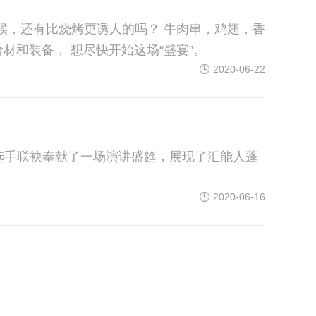
肠，金针菇， 大虾，秋刀鱼，茄子...... 小伙伴们已经迫不及待， 纷纷开始准备食材和装备， 想尽快开始这场“盛宴”。
2020-06-22
名选手联袂奉献了一场演讲盛筵，展现了汇能人蓬
2020-06-16