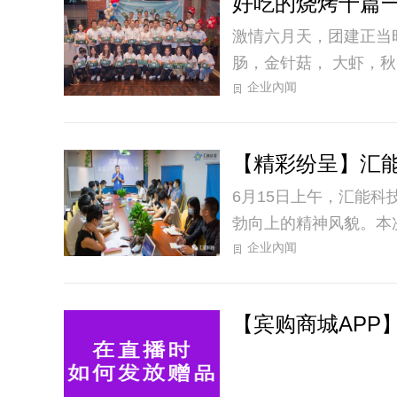
好吃的烧烤千篇
激情六月天，团建正当时！ 暂别紧张的工作旋律， 团建活动正式搞起来， 这时候，还有比烧烤更诱人的吗
企业內闻
【精彩纷呈】汇
6月15日上午，汇能
勃向上的精神风貌。本
企业內闻
【宾购商城APP