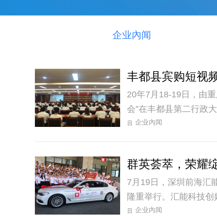
企业內闻
丰都县宾购短视
20年7月18-19日
会”在丰都县第二行政
企业內闻
委会主任刘江洪、县工
兼国际事业部副部长黄
省、市总监以及来自全
群英荟萃，荣耀
7月19日，深圳前海
隆重举行。汇能科技创
企业內闻
长铁盛铭、公司法人麦