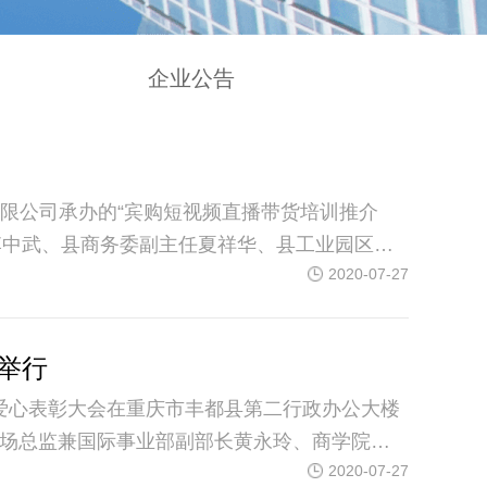
企业公告
有限公司承办的“宾购短视频直播带货培训推介
李中武、县商务委副主任夏祥华、县工业园区管
2020-07-27
体春、执行董事兼技术总监魏燕娜、全国市场总监
业家代表以及汇能科技各分公司总裁、副总裁、
举行
爱心表彰大会在重庆市丰都县第二行政办公大楼
市场总监兼国际事业部副部长黄永玲、商学院院
2020-07-27
自全国各地的精英代理商代表共200余人出