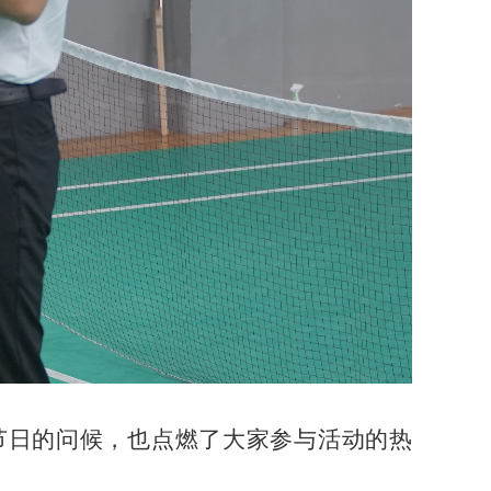
节日的问候，也点燃了大家参与活动的热