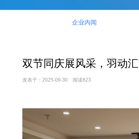
企业內闻
双节同庆展风采，羽动汇
发表于：2025-09-30 阅读823