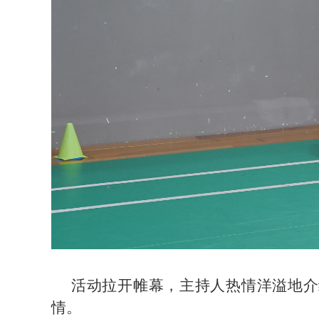
活动拉开帷幕，主持人热情洋溢地介
情。