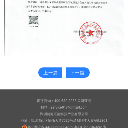
上一篇
下一篇
商务咨询：400-632-3288
公司证照
邮箱：service01@qhhznt.com
深圳前海汇能科技产业有限公司
地址：深圳南山区留仙大道7025号烯创科技大厦A栋2801
粤公网安备 44030602004859
粤ICP备17049241号